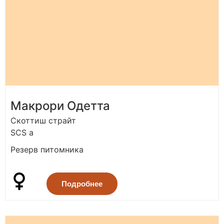
Макрори Одетта
Скоттиш страйт
SCS a
Pезерв питомника
Подробнее