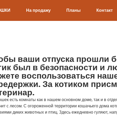
ОШКИ
На продажу
Планы
Контакт
обы ваши отпуска прошли бе
тик был в безопасности и л
жете воспользоваться наше
редержки. За котиком прис
теринар.
ошек есть комнаты как в нашем основном доме, так и в отд
чит с лесом. С огороженной территории кошачьего дома кот
виями диких животных и птиц. Здесь ежедневно гуляют, нап