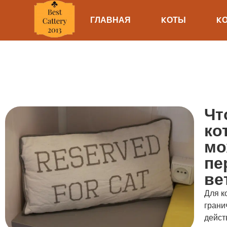
ГЛАВНАЯ
KОТЫ
K
Чт
ко
мо
пе
ве
Для к
грани
дейст