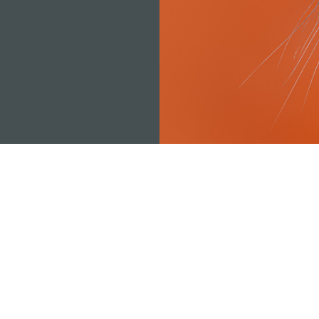
аrin Roth, DVM
Адрес:
Деревня Вил
фон:
+372 5646 0236
волость Кохила, уезд