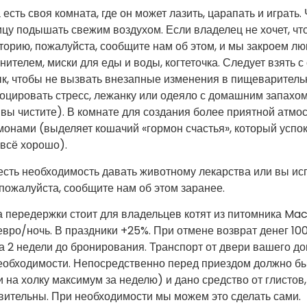
а есть своя комната, где он может лазить, царапать и играть
ицу подышать свежим воздухом. Если владелец не хочет, чт
торию, пожалуйста, сообщите нам об этом, и мы закроем люк
нителем, миски для еды и воды, когтеточка. Следует взять с 
к, чтобы не вызвать внезапные изменения в пищеваритель
оцировать стресс, лежанку или одеяло с домашним запахом,
 вы чистите). В комнате для создания более приятной атм
онами (выделяет кошачий «гормон счастья», который успока
 всё хорошо).
есть необходимость давать животному лекарства или вы ис
 пожалуйста, сообщите нам об этом заранее.
а передержки стоит для владельцев котят из питомника Macr
евро/ночь. В праздники +25%. При отмене возврат денег 10
а 2 недели до бронирования. Транспорт от двери вашего д
еобходимости. Непосредственно перед приездом должно бы
и на холку максимум за неделю) и дано средство от глисто
вительны. При необходимости мы можем это сделать сами.