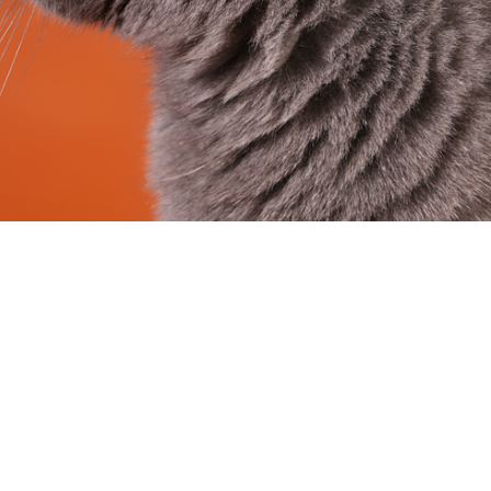
ивере,
 Рапламаа