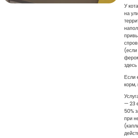
У кот
на ул
терри
напол
привы
спров
(если
фером
здесь
Если 
корм,
Услуг
— 23 
50% з
при н
(капл
дейст