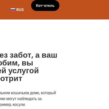
Кот-отель
RUS
з забот, а ваш
юбим, вы
й услугой
мотрит
ельном кошачьем доме, который
ики могут наблюдать за
ример, косули.