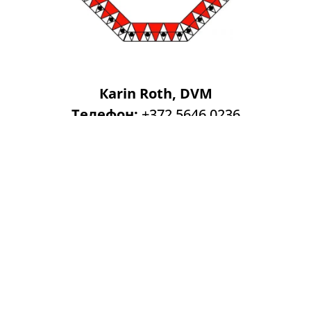
Каrin Roth, DVM
Телефон:
+372 5646 0236
E-mail:
kitten@macrory.ee
Адрес:
Деревня Виливере, волость Кохила,
уезд Рапламаа