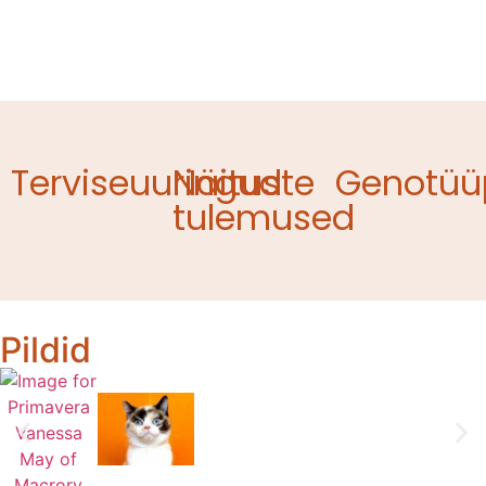
Terviseuuringud
Näituste
Genotüü
tulemused
Pildid