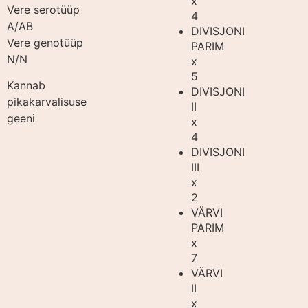
x
Vere serotüüp
4
A/AB
DIVISJONI
Vere genotüüp
PARIM
N/N
x
5
Kannab
DIVISJONI
pikakarvalisuse
II
geeni
x
4
DIVISJONI
III
x
2
VÄRVI
PARIM
x
7
VÄRVI
II
x