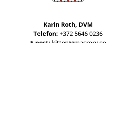
Karin Roth, DVM
Telefon:
+372 5646 0236
E-post:
kitten@macrory.ee
Address:
Vilivere küla, Kohila vald, Raplamaa