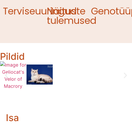
Terviseuuringud
Näituste
Genotüü
tulemused
Pildid
Isa